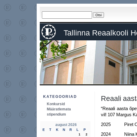
Tallinna Reaalkooli 
KATEGOORIAD
Reaali aast
Konkursid
“Reaali aasta õpet
Määratlemata
vil! 107 Margus K
stipendium
2025 Piret O
august 2026
E
T
K
N
R
L
P
2024 Niina Kar
1
2