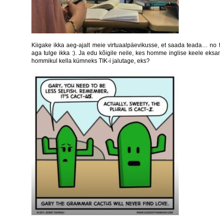
Kiigake ikka aeg-ajalt meie virtuaalpäevikusse, et saada teada… no te
aga tulge ikka :). Ja edu kõigile neile, kes homme inglise keele eksa
hommikul kella kümneks TIK-i jalutage, eks?