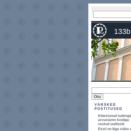
133b
VÄRSKED
POSTITUSED
Kibestunud tudengi
arvustame kooliga
seotud uudiseid
Eesti on liiga väike