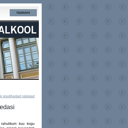
Näidisleht
k sisutihedad nädalad
 edasi
e rahulikum kuu kogu