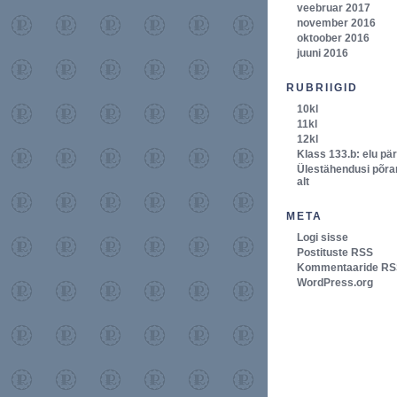
veebruar 2017
november 2016
oktoober 2016
juuni 2016
RUBRIIGID
10kl
11kl
12kl
Klass 133.b: elu pä
Ülestähendusi põr
alt
META
Logi sisse
Postituste RSS
Kommentaaride RS
WordPress.org