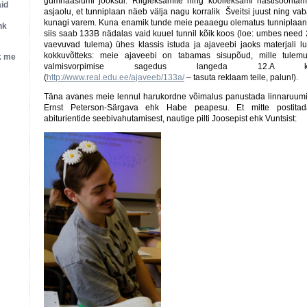
gümnaasiumi jooksul. Riigieksamite ning koolieksami hästisoorita
aid
asjaolu, et tunniplaan näeb välja nagu korralik Šveitsi juust ning v
kunagi varem. Kuna enamik tunde meie peaaegu olematus tunniplaanis
hk
siis saab 133B nädalas vaid kuuel tunnil kõik koos (loe: umbes need 
vaevuvad tulema) ühes klassis istuda ja ajaveebi jaoks materjali lu
kokkuvõtteks: meie ajaveebi on tabamas sisupõud, mille tulemu
k me
valmisvorpimise sagedus langeda 12.A kl
(
http://www.real.edu.ee/ajaveeb/133a/
– tasuta reklaam teile, palun!).
Täna avanes meie lennul harukordne võimalus panustada linnaruumi
Ernst Peterson-Särgava ehk Habe peapesu. Et mitte postitada
abiturientide seebivahutamisest, nautige pilti Joosepist ehk Vuntsist: