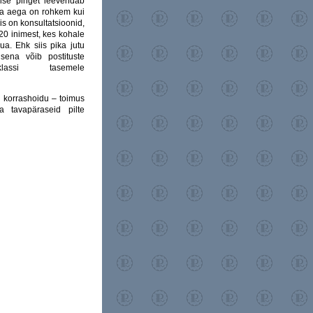
mise pinget leevendab
aba aega on rohkem kui
 on konsultatsioonid,
20 inimest, kes kohale
ua. Ehk siis pika jutu
sena võib postituste
assi tasemele
 korrashoidu – toimus
 tavapäraseid pilte