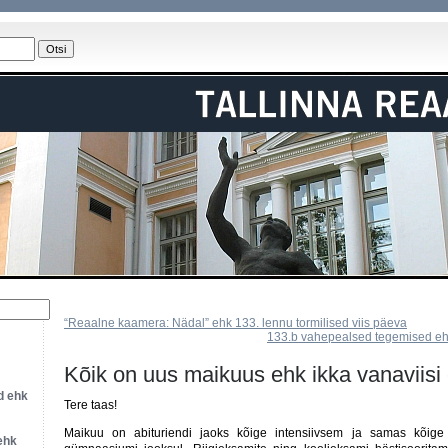
“Reaalne kaamera: Nädal” ehk 133. lennu tormilised viis päeva
133.b vahepealsed tegemised eh
Kõik on uus maikuus ehk ikka vanaviisi
d ehk
Tere taas!
Maikuu on abituriendi jaoks kõige intensiivsem ja samas kõig
 ehk