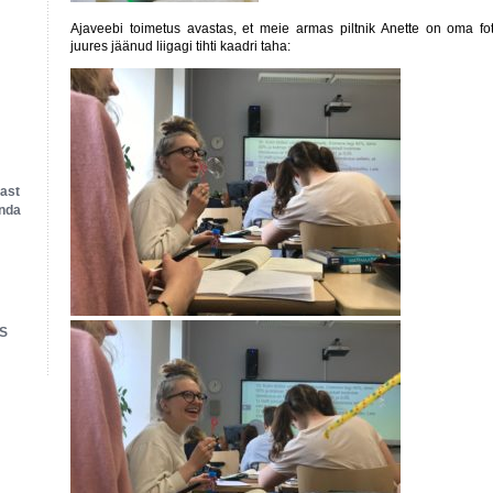
Ajaveebi toimetus avastas, et meie armas piltnik Anette on oma fot
juures jäänud liigagi tihti kaadri taha:
rast
anda
S