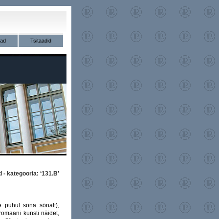
vad
Tsitaadid
 - kategooria: ‘131.B’
se puhul söna sönalt),
romaani kunsti näidet,