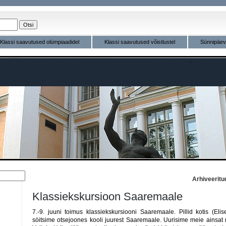
Klassi saavutused olümpiaadidel
Klassi saavutused võistlustel
Sünnipäe
Arhiveeritud
Klassiekskursioon Saaremaale
7.-9. juuni toimus klassiekskursiooni Saaremaale. Pillid kotis (Eli
söitsime otsejoones kooli juurest Saaremaale. Uurisime meie ainsat 