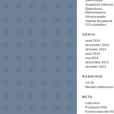
Saaremaale
Vargamäe külastus
Õpilasfirma
Elementaarne
Sõrmustepidu
Tallinna Reaalkooli
133.sünnipäev
ARHIIV
juuni 2015
detsember 2014
oktoober 2014
juuni 2014
mai 2014
detsember 2013
oktoober 2013
RUBRIIGID
131.B
Meedia valikkursus
META
Logi sisse
Postituste RSS
Kommentaaride RS