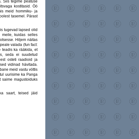
a. Siis tegime peatuse
itsvaga kostitasid. Öö
mis meid hommiku- ja
oolest tasemel. Pärast
äis tugevad lapsed olid
 meile, kuidas selles
rotsesse. Hiljem näitas
 peale valada (fun fact:
e teadis ka rääkida, et
as, seda ei suudetud
st osteti raadioid ja
ised vidinad hävitada.
ebane meid vastu vöttis
Öhtul uurisime ka Panga
et saime magustoiduks
a saart, teised jäid