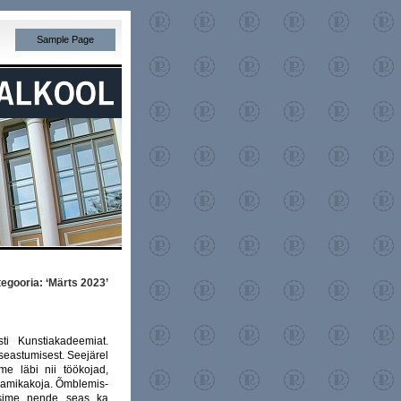
Sample Page
tegooria: ‘Märts 2023’
ti Kunstiakadeemiat.
isseastumisest. Seejärel
e läbi nii töökojad,
raamikakoja. Õmblemis-
tasime nende seas ka