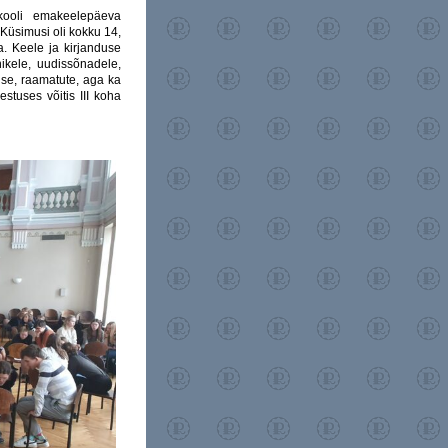
kooli emakeelepäeva
Küsimusi oli kokku 14,
ta. Keele ja kirjanduse
nikele, uudissõnadele,
duse, raamatute, aga ka
stuses võitis III koha