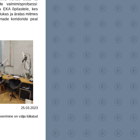
e valmimisprotsessi:
a EKA õpilastele, kes
lukas ja äratas mitmes
made koridoride peal
25.03.2023
rimine on välja lülitatud
skäik