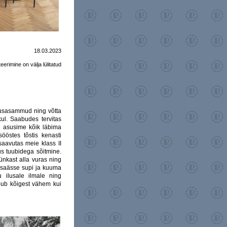
18.03.2023
rimine on välja lülitatud
eelepäeva
mäng
uusasammud ning võtta
kul. Saabudes tervitas
, asusime kõik läbima
ööstes tõstis kenasti
 saavutas meie klass II
s tuubidega sõitmine.
ünkast alla vuras ning
suusaässe supi ja kuuma
 ilusale ilmale ning
bub kõigest vähem kui