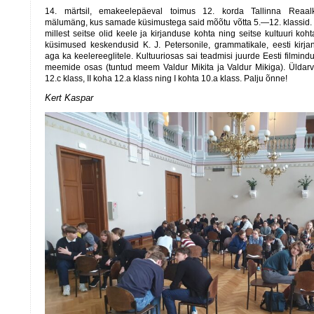
14. märtsil, emakeelepäeval toimus 12. korda Tallinna Reaal
mälumäng, kus samade küsimustega said mõõtu võtta 5.—12. klassid. 
millest seitse olid keele ja kirjanduse kohta ning seitse kultuuri koh
küsimused keskendusid K. J. Petersonile, grammatikale, eesti kirja
aga ka keelereeglitele. Kultuuriosas sai teadmisi juurde Eesti filmin
meemide osas (tuntud meem Valdur Mikita ja Valdur Mikiga). Üldarve
12.c klass, II koha 12.a klass ning I kohta 10.a klass. Palju õnne!
Kert Kaspar