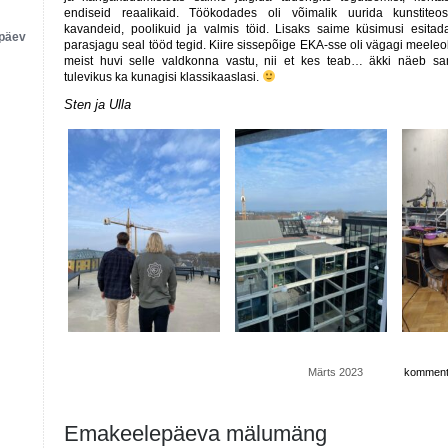
endiseid reaalikaid. Töökodades oli võimalik uurida kunstiteost
kavandeid, poolikuid ja valmis töid. Lisaks saime küsimusi esitad
apäev
parasjagu seal tööd tegid. Kiire sissepõige EKA-sse oli vägagi meeleo
meist huvi selle valdkonna vastu, nii et kes teab… äkki näeb sa
tulevikus ka kunagisi klassikaaslasi.
Sten ja Ulla
Märts 2023
kommentee
Küla
EKA-
sse
Emakeelepäeva mälumäng