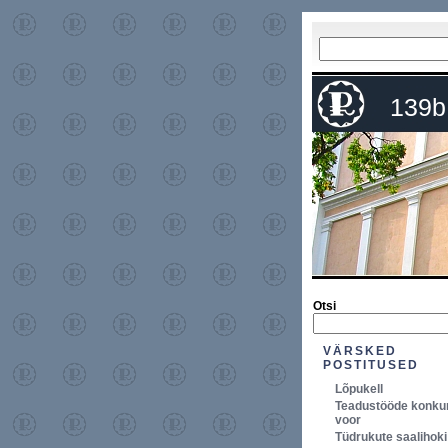
139b
Otsi
VÄRSKED
POSTITUSED
Lõpukell
Teadustööde konkurs
voor
Tüdrukute saalihoki