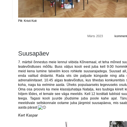
Pilt: Kristi Koit
Märts 2023
kommentee
Emak
mälu
Suusapäev
7. märtsil õnnestus meie lennul viibida Kõrvemaal, et teha mõned s
teatevõistluses mõõtu. Buss väljus kooli eest juba kell 9.00 hommi
meid kena lumine talveilm koos rohkete suusarajadega. Suusad all
enda valitud distantsi. Rada viis üle paljude küngaste ning alla s
adrenaliinitaset. 10.45 algas teatevõistlus, kus tihedas konkurentsis
koha, nagu ka eelmine aasta. Üheks populaarseks tegevuseks osutu
Oma osa proovis ka meie klassijuhataja Natalja, kes tuubiga kiirelt k
hiljem tõdes, et temale see väga meeldis. Kell 12 kostitati tublisid 
teega. Tagasi kooli juurde jõudsime juba poole kahe ajal. Tänu
meeldivale seltskonnale ootame juba järgmist suusapäeva, mis saa
aasta pärast
Kert Kaspar