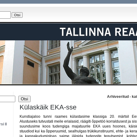
Arhiveeritud - ka
Otsi
Külaskäik EKA-sse
Kunstiajaloo tunni raames külastasime klassiga 20. märtsil Ees
Alustuseks tutvustati meile erialasid, räägiti õppetöö korraldusest ja s
i II
suundusime koos tudengiga majatuurile EKA uues hoones, käisim
stuudiod kui ka õpperuumid, sealhulgas trükikunstiruumi, ehte- ja ke
ja kangakudumistoas saime jälgida tudengite tegutsemist, koh