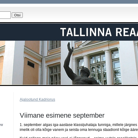
Ajalootund Kadriorus
Viimane esimene september
ev
1. september algas iga-aastase klassijuhataja tunniga, millele järgnes
imelik oli olla kõige vanem ja seista oma lennuga staadionil kõige ääre