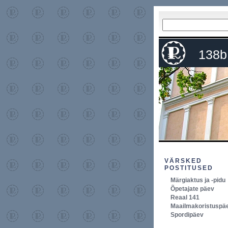
138b
VÄRSKED
POSTITUSED
Märgiaktus ja -pidu
Õpetajate päev
Reaal 141
Maailmakoristuspä
Spordipäev