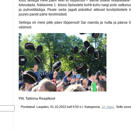
Kuid sellega meie päev veel ei lõppenud – saime uutele reaalikatel
tutvustada. Näitasime 1. klassi õpilastele kohti kuhu isegi pole sattunu
ja puhvetitädiga. Peale seda jagati pidulikul aktusel koolijütsidele 
juures pandi pähe koolimütsid.
Sellega oli meie pikk päev lõppenud! Sai naerda ja nutta ja päeva 
väsinud.
Pilt: Tallinna Reaalkool
Postitatud: Laupäev, 01.10.2022 kell 9:50 e.l. Kategooria:
12. klass
. Selle sis