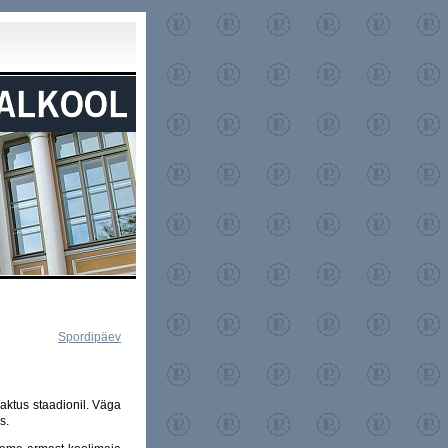
Spordipäev
 aktus staadionil. Väga
s.