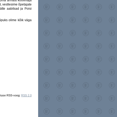
e oma armast koolimaja
d, vestlesime õpetajate
kätte aabitsad ja Poisi
lõpuks olime kõik väga
estuse RSS-voog:
RSS 2.0