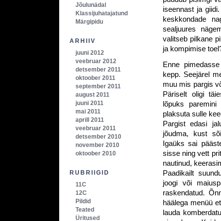
Jõulunädal
iseennast ja giidi
Klassijuhatajatund
keskkondade nag
Märgipidu
sealjuures näge
valitseb pilkane 
ARHIIV
ja kompimise toel
juuni 2012
veebruar 2012
Enne pimedasse 
detsember 2011
kepp. Seejärel me
oktoober 2011
muu mis pargis või
september 2011
Päriselt oligi tä
august 2011
juuni 2011
lõpuks paremini 
mai 2011
plaksuta sulle kee
aprill 2011
Pargist edasi ja
veebruar 2011
jõudma, kust sõi
detsember 2010
Igaüks sai pääste
november 2010
sisse ning vett pri
oktoober 2010
nautinud, keerasi
Paadikailt suun
RUBRIIGID
joogi või maius
11C
raskendatud. Õnn
12C
Pildid
häälega menüü ett
Teated
lauda komberdatud
Üritused