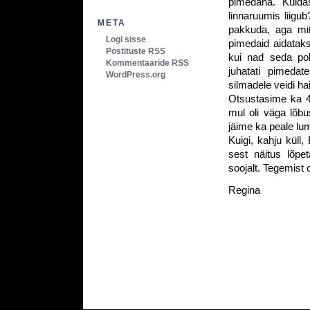
pimedana. Kuida
linnaruumis liigu
META
pakkuda, aga mit
Logi sisse
pimedaid aidataks
Postituste RSS
kui nad seda pol
Kommentaaride RSS
juhatati pimedat
WordPress.org
silmadele veidi hai
Otsustasime ka 4
mul oli väga lõbu
jäime ka peale lum
Kuigi, kahju küll,
sest näitus lõpe
soojalt. Tegemist
Regina