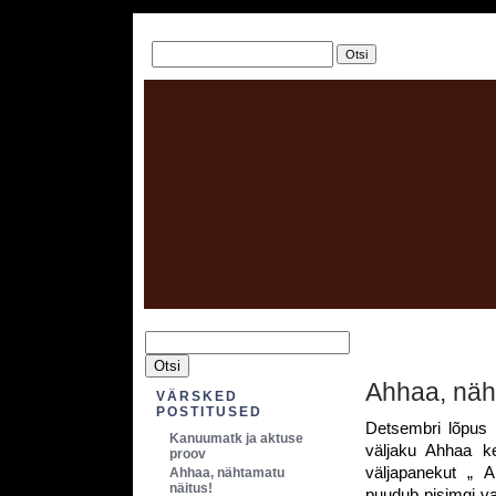
Ahhaa, näh
VÄRSKED
POSTITUSED
Detsembri lõpus
Kanuumatk ja aktuse
väljaku Ahhaa k
proov
väljapanekut „ A
Ahhaa, nähtamatu
näitus!
puudub pisimgi va