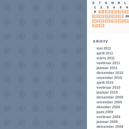
E
T
K
N
R
L
1
2
3
4
5
6
8
9
10
11
12
13
15
16
17
18
19
20
22
23
24
25
26
27
29
30
« apr
dets. »
ARHIIV
mai 2011
aprill 2011
märts 2011
veebruar 2011
jaanuar 2011
detsember 2010
november 2010
aprill 2010
veebruar 2010
jaanuar 2010
detsember 2009
november 2009
oktoober 2009
juuni 2009
veebruar 2009
jaanuar 2009
detsember 2008