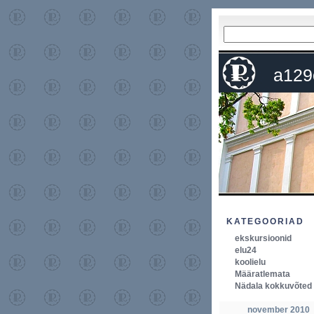
a129
KATEGOORIAD
ekskursioonid
elu24
koolielu
Määratlemata
Nädala kokkuvõted
november 2010