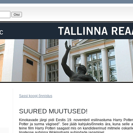
c
Sassi koogi õnnistus
SUURED MUUTUSED!
Kinokavade järgi pidi Eestis 19. novembril esilinastuma Harry Potte
Potter ja surma vägised”. See jääb kahjuks/õnneks ära, kuna selle 
teine film Harry Potteri saagast mis on kandideerinud mitmele oskaril
linateose auhinna Wokinghami auhindade jagamisel.