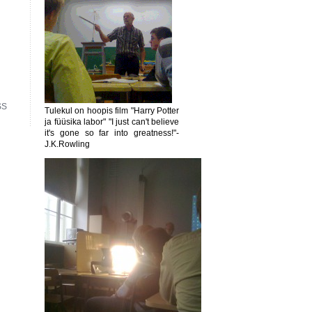
SS
Tulekul on hoopis film "Harry Potter
ja füüsika labor" "I just can't believe
it's gone so far into greatness!"-
J.K.Rowling