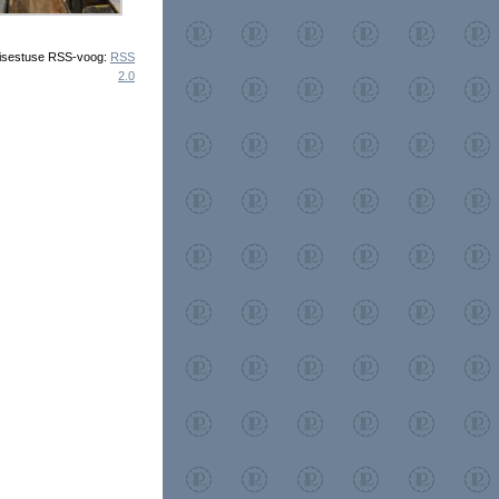
 sisestuse RSS-voog:
RSS
2.0