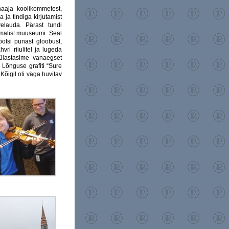
naaja koolikommetest,
 ja tindiga kirjutamist
elauda. Pärast tundi
malist muuseumi. Seal
ootsi punast gloobust,
vri riiulitel ja lugeda
külastasime vanaegset
n Lõnguse grafiti “Sure
 Kõigil oli väga huvitav