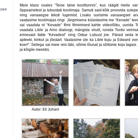
Meie klass osales “Teise talve koolitunnis”, kus räägiti meile va
kuse
õppeainetest ja tutvustati koolimaja. Samuti said kõik proovida sulepea
ning vanaaegse teksti lugemist. Lisaks uurisime vanaaegset arv
vaatasime koolimajas ringi. Järgmisena külastasime me “Kevade” tee
sai vaadata nt “Kevade” filmi filmimisest kahte videolõiku, uurida T
vaadata Lible ja Arno dialoogi, mängida viiulit, ronida Tootsi veinisah
erinevaid fakte “Kevadest” ning Oskar Lutsust jne. Pärast seda 
apteeki, kirikut ja jõeäärt. Vaatasime üle ka Lible kuju ja Edward vo
koer!”. Sellega sai meie reis läbi, sõime lõunat ja sõitsime koju tagasi.
ja kõigile meeldis.
Autor: Ell Juhani