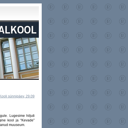
Kooli sünnipäev, 29.09
ule. Lugesime hiljuti
ine kool ja “Kevade”
saanud muuseum.