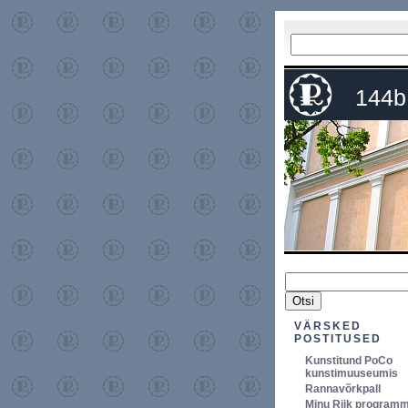
144b
VÄRSKED
POSTITUSED
Kunstitund PoCo
kunstimuuseumis
Rannavõrkpall
Minu Riik program