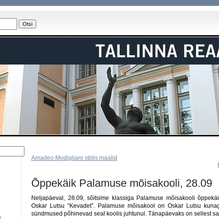
Amadeo Modigliani stiilis maalid
Õppekäik Palamuse mõisakooli, 28.09
Neljapäeval, 28.09, sõitsime klassiga Palamuse mõisakooli õppekäig
Oskar Lutsu “Kevadet”. Palamuse mõisakool on Oskar Lutsu kunag
sündmused põhinevad seal koolis juhtunul. Tänapäevaks on sellest 
m