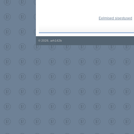
Eelmised sisestused
© 2026, arh142b