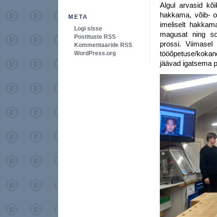
Algul arvasid kõ
hakkama, võib- ol
META
imeliselt hakkama
Logi sisse
magusat ning so
Postituste RSS
prossi. Viimasel 
Kommentaaride RSS
tööõpetuse/kokand
WordPress.org
jäävad igatsema 