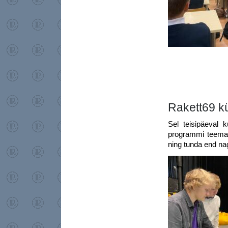
Rakett69 k
Sel teisipäeval 
programmi teemak
ning tunda end na