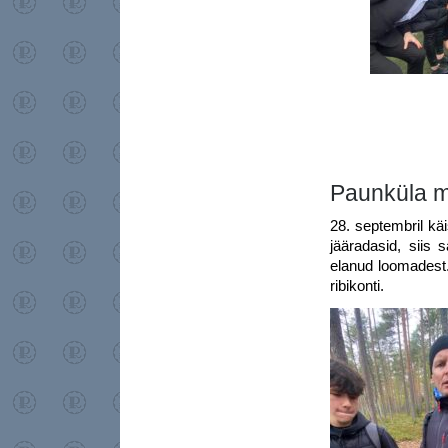
Paunküla m
28. septembril kä
jääradasid, siis 
elanud loomadest
ribikonti.