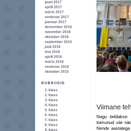
juuni 2017
aprill 2017
märts 2017
veebruar 2017
jaanuar 2017
detsember 2016
november 2016
oktoober 2016
september 2016
juuli 2016
mai 2016
aprill 2016
märts 2016
veebruar 2016
oktoober 2015
RUBRIIGID
1. klass
2. klass
3. klass
4. klass
Viimane te
5. klass
6. klass
Nagu öeldakse: 
7. klass
toimunud viie nä
8. klass
Nende aastatega 
9. klass