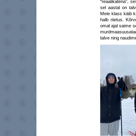
“reaalikatena”, s
sel aastal on tal
Meie klass käib k
halb riietus. Kõr
omal ajal saime se
murdmaasuusatad
talve ning naudime