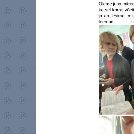
Oleme juba mitred
ka sel korral võe
ja arutlesime, m
teemad te