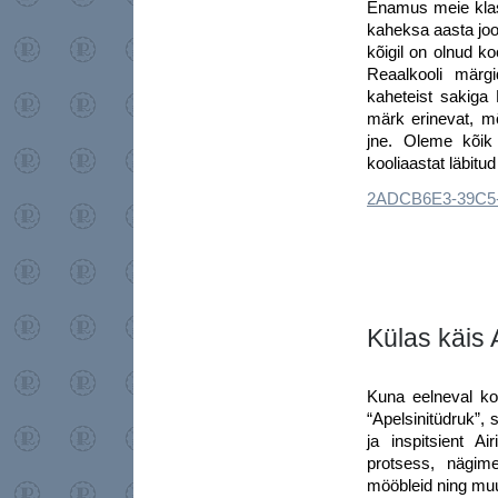
Enamus meie klass
kaheksa aasta joo
kõigil on olnud k
Reaalkooli märg
kaheteist sakiga 
märk erinevat, mõ
jne. Oleme kõik
kooliaastat läbitud
2ADCB6E3-39C5
Külas käis 
Kuna eelneval ko
“Apelsinitüdruk”, 
ja inspitsient A
protsess, nägime
mööbleid ning muu