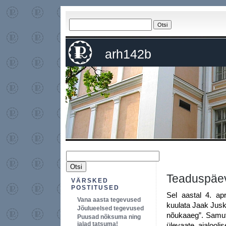
arh142b
Teaduspäe
VÄRSKED
POSTITUSED
Sel aastal 4. ap
Vana aasta tegevused
kuulata Jaak Juske
Jõulueelsed tegevused
nõukaaeg”. Samuti
Puusad nõksuma ning
jalad tatsuma!
ülevaate ajalooli