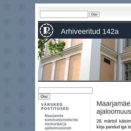
Arhiveeritud 142a
Maarjamäe
VÄRSKED
POSTITUSED
ajaloomuu
Maarjamäe
kommunismiohvrite
28. märtsil käis
memoriaal ja
kirja pandud iga 
ajaloomuuseum