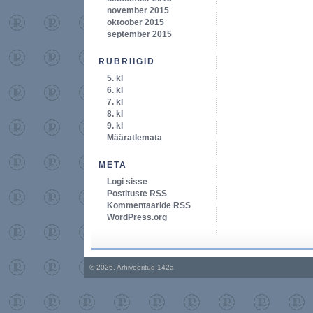
november 2015
oktoober 2015
september 2015
RUBRIIGID
5. kl
6. kl
7. kl
8. kl
9. kl
Määratlemata
META
Logi sisse
Postituste RSS
Kommentaaride RSS
WordPress.org
© 2026, Arhiveeritud 142a