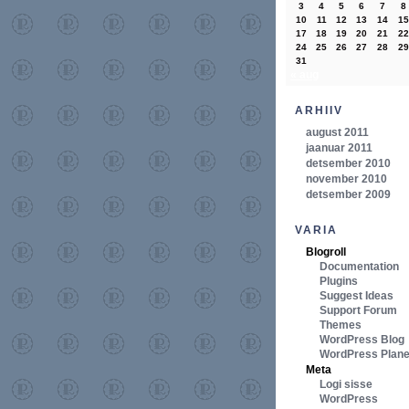
3
4
5
6
7
8
10
11
12
13
14
15
17
18
19
20
21
22
24
25
26
27
28
29
31
« aug
ARHIIV
august 2011
jaanuar 2011
detsember 2010
november 2010
detsember 2009
VARIA
Blogroll
Documentation
Plugins
Suggest Ideas
Support Forum
Themes
WordPress Blog
WordPress Plane
Meta
Logi sisse
WordPress