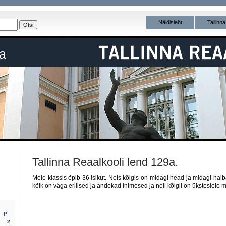
Näidisleht
Tallinn
a
Tallinna Reaalkooli lend 129a.
Meie klassis õpib 36 isikut. Neis kõigis on midagi head ja midagi hal
kõik on väga erilised ja andekad inimesed ja neil kõigil on ükstesiele 
P
2