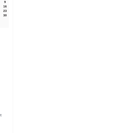
9
16
23
30
t