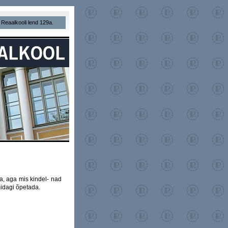
a Reaalkooli lend 129a.
ba, aga mis kindel- nad
midagi õpetada.