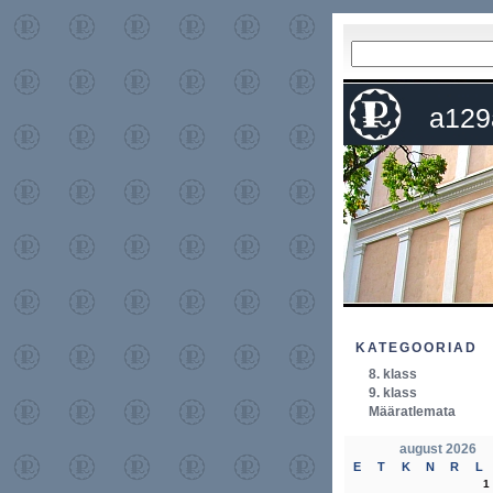
a129
KATEGOORIAD
8. klass
9. klass
Määratlemata
august 2026
E
T
K
N
R
L
1