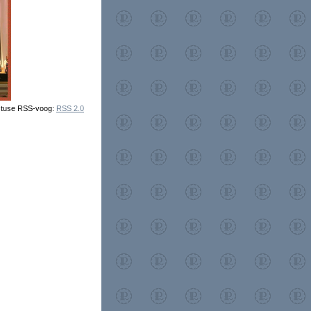
estuse RSS-voog:
RSS 2.0