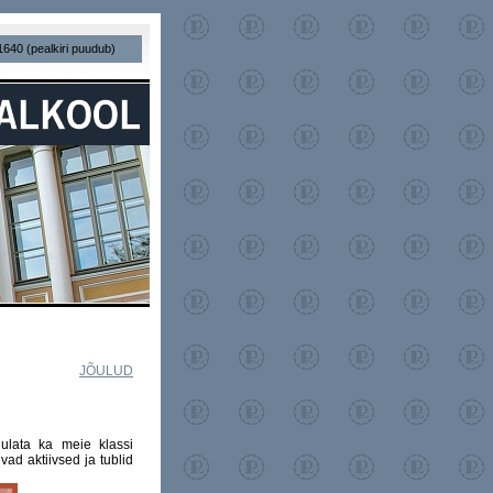
1640 (pealkiri puudub)
JÕULUD
ulata ka meie klassi
ivad aktiivsed ja tublid