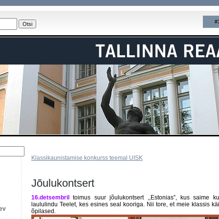
#
Klassikaunistamise konkurss teemal UISK
Jõulukontsert
16.detsembril
toimus suur
jõulukontsert
,,Estonias”, kus saime ku
laululindu Teelet, kes esines seal kooriga. Nii tore, et meie klassis kä
äev
õpilased.