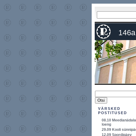
146a
VÄRSKED
POSTITUSED
08.10 Meedianädala
loeng
29.09 Kooli sünnip
12.09 Spordipäev