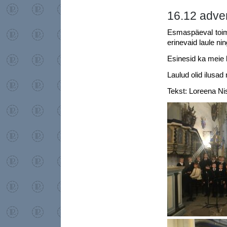
16.12 adv
Esmaspäeval toim
erinevaid laule ni
Esinesid ka meie k
Laulud olid ilusa
Tekst: Loreena Ni