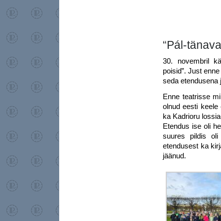
“Pál-tänava
30. novembril k
poisid”. Just enne
seda etendusena j
Enne teatrisse mi
olnud eesti keele
ka Kadrioru lossiae
Etendus ise oli h
suures pildis ol
etendusest ka kirja
jäänud.