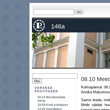
146a
08.10 Meed
Kolmapäeval 08.1
VÄRSKED
POSTITUSED
Annika Maksimov 
08.10 Meedianädala
Saime teada, mida
loeng
Meile näidati huv
29.09 Kooli sünnipäev
12.09 Spordipäev
lugusid ning erine