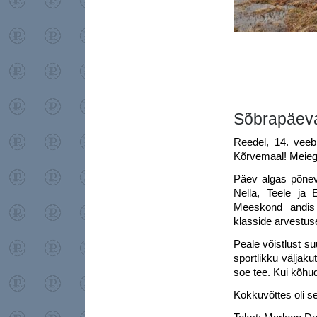
Sõbrapäev
Reedel, 14. veeb
Kõrvemaal! Meiega 
Päev algas põneva
Nella, Teele ja 
Meeskond andis 
klasside arvestus
Peale võistlust su
sportlikku väljaku
soe tee. Kui kõhu
Kokkuvõttes oli se