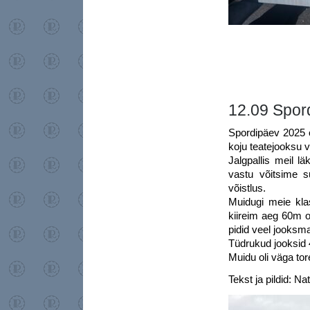
12.09 Spor
Spordipäev 2025 o
koju teatejooksu v
Jalgpallis meil l
vastu võitsime s
võistlus.
Muidugi meie kla
kiireim aeg 60m ol
pidid veel jooksma
Tüdrukud jooksid
Muidu oli väga tor
Tekst ja pildid: Na