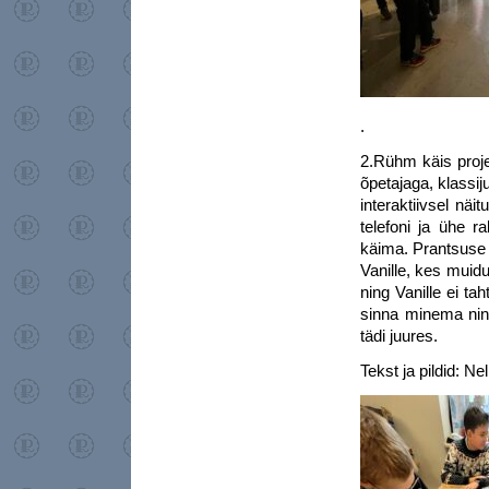
.
2.Rühm käis proje
õpetajaga, klassi
interaktiivsel näit
telefoni ja ühe r
käima. Prantsuse k
Vanille, kes muid
ning Vanille ei tah
sinna minema ning 
tädi juures.
Tekst ja pildid: Ne