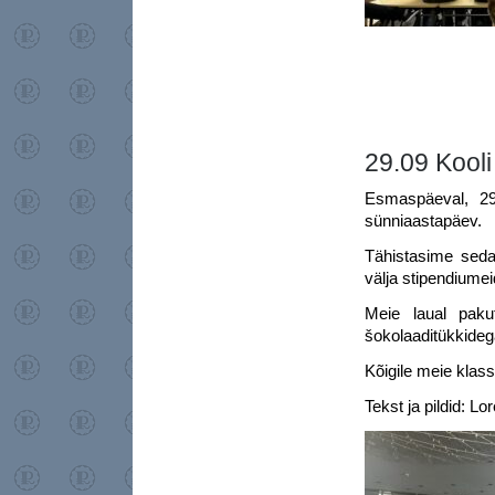
29.09 Kool
Esmaspäeval, 29.
sünniaastapäev.
Tähistasime seda 
välja stipendiumeid
Meie laual pakut
šokolaaditükkideg
Kõigile meie klas
Tekst ja pildid: L