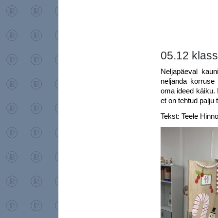
05.12 klass
Neljapäeval kaun
neljanda korruse 
oma ideed käiku. 
et on tehtud palju
Tekst: Teele Hinno