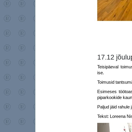
17.12 jõulu
Teisipäeval toimu
ise.
Toimusid tantsumän
Esimeses töötoas
piparkookide kaun
Paljud jäid rahule 
Tekst: Loreena Ni