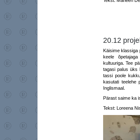
Tekst: Marleen De
20.12 proje
Käisime klassiga 
keele õpetajag
kultuuriga. Tee pä
tagasi palus üks 
tassi poole kukku
kasutati teelehe
Inglismaal.
Pärast saime ka i
Tekst: Loreena Nis