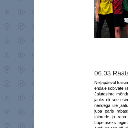
06.03 Räät
Neljapäeval käis
endale sobivate r
Jalutasime mõnda
jaoks oli see esi
nendega üle jäätu
juba päris raba
taimede ja raba
Lõpetuseks tegime